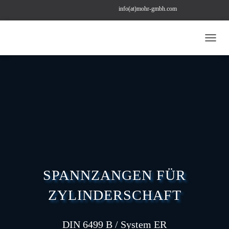
info(at)mohr-gmbh.com
+49 (0) 211 22 97 43 78
bestellung(at)mohr-gmbh.com
N
A
V
I
G
A
T
I
O
N
U
M
S
SPANNZANGEN FÜR
C
H
ZYLINDERSCHAFT
A
L
T
E
DIN 6499 B / System ER