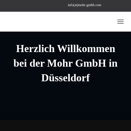
info(at)mohr-gmbh.com
+49 (0) 211 22 97 43 78
bestellung(at)mohr-gmbh.com
N
A
V
I
Herzlich Willkommen
G
A
bei der Mohr GmbH in
T
I
O
Düsseldorf
N
U
M
S
C
H
A
L
T
E