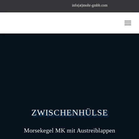
info(at)mohr-gmbh.com
+49 (0) 211 22 97 43 78
bestellung(at)mohr-gmbh.com
N
A
V
I
G
A
T
I
O
N
U
M
S
C
ZWISCHENHÜLSE
H
A
L
T
Morsekegel MK mit Austreiblappen
E