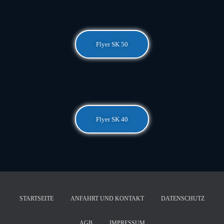
Flyer SK 50
Flyer SK 40
STARTSEITE
ANFAHRT UND KONTAKT
DATENSCHUTZ
AGB
IMPRESSUM