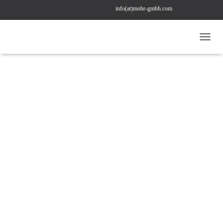
info(at)mohr-gmbh.com
+49 (0) 211 22 97 43 78
bestellung(at)mohr-gmbh.com
CLEVELAND DIN-WERKZEUGE
N
A
V
I
G
A
T
I
O
N
U
M
S
C
H
A
L
T
E