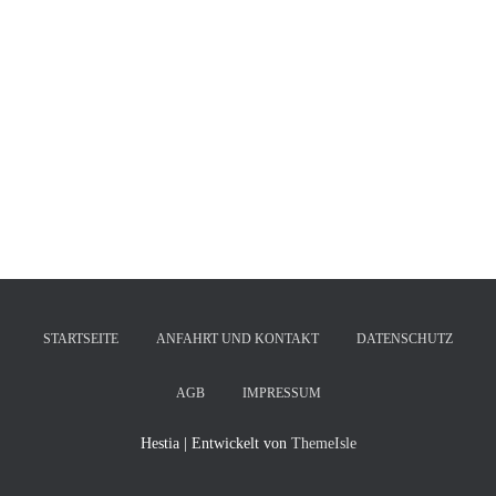
N
STARTSEITE
ANFAHRT UND KONTAKT
DATENSCHUTZ
AGB
IMPRESSUM
Hestia | Entwickelt von
ThemeIsle