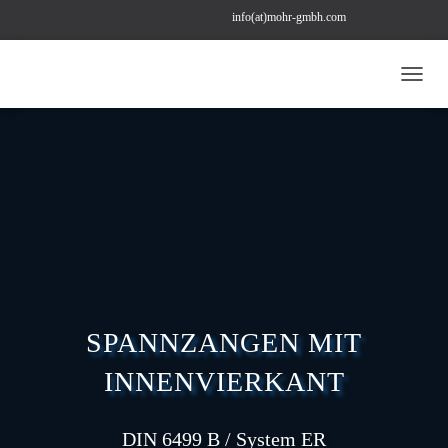
info(at)mohr-gmbh.com
+49 (0) 211 22 97 43 78
bestellung(at)mohr-gmbh.com
N
A
V
I
G
A
T
I
O
N
U
M
S
SPANNZANGEN MIT
C
H
INNENVIERKANT
A
L
T
E
DIN 6499 B / System ER