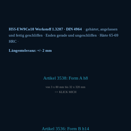
HSS-EW9Co10 Werkstoff 1.3207 · DIN 4964
· gehärtet, angelassen
und fertig geschliffen · Enden gerade und ungeschliffen · Härte 65-69
HRC ·
Längentoleranz: +/- 2 mm
Artikel 3538: Form A h8
von 3 x 80 mm bis 32 x 320 mm
<= KLICK MICH
Artikel 3536: Form B h14