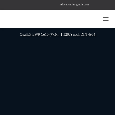
info(at)mohr-gmbh.com
+49 (0) 211 22 97 43 78
bestellung(at)mohr-gmbh.com
DREHLINGE
N
A
V
Qualität EW9 Co10 (W.Nr. 1.3207) nach DIN 4964
I
G
A
T
I
O
N
U
M
S
C
H
A
L
T
E